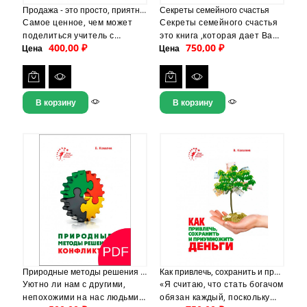
Продажа - это просто, приятно, полезно
Секреты семейного счастья
Самое ценное, чем может
Секреты семейного счастья
поделиться учитель с
это книга ,которая дает Вам
400,00 ₽
750,00 ₽
Цена
учеником в млм, — это
Цена
понимание о брачно
знания стратегии продаж. В
семейных отношениях.
книге Валентина Ковалева
Конфликты, непонимание,
«Продажа — это просто,
нежелание слышать точку
приятно, полезно» вы
зрения партнера…Как же
В корзину
В корзину
найдете больше — опыт!
построить семью? Чтобы
Бесценный опыт работы
лучше разбираться в этом,
многих лидеров сетевых
нужно провести анализ
компаний, их советы и
секрета семейных
рекомендации. Теория и
отношений. Оказывается,
стратегия продаж от
все эти очень разные
Валентина Ковалева плюс
проблемы можно условно
подробные планы
разделить на четыре типа.
проведения практических
Определить их помогут
занятий в офисе такова
советы, приведенные в...
уникальная...
Природные методы решения конфликтов (PDF)
Как привлечь, сохранить и приумножить деньги
Уютно ли нам с другими,
«Я считаю, что стать богачом
непохожими на нас людьми?
обязан каждый, поскольку