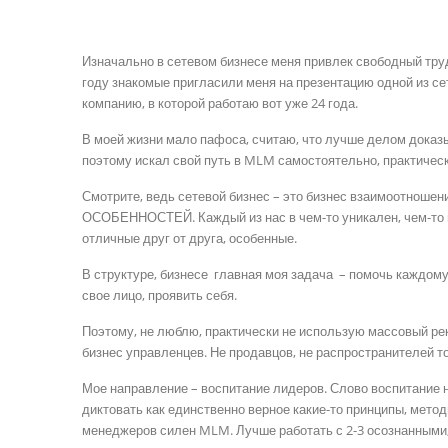
Изначально в сетевом бизнесе меня привлек свободный труд
году знакомые пригласили меня на презентацию одной из с
компанию, в которой работаю вот уже 24 года.
В моей жизни мало пафоса, считаю, что лучше делом доказыв
поэтому искал свой путь в MLM самостоятельно, практическ
Смотрите, ведь сетевой бизнес – это бизнес взаимоотношени
ОСОБЕННОСТЕЙ. Каждый из нас в чем-то уникален, чем-то ин
отличные друг от друга, особенные.
В структуре, бизнесе главная моя задача – помочь каждом
свое лицо, проявить себя.
Поэтому, не люблю, практически не использую массовый рек
бизнес управленцев. Не продавцов, не распространителей тов
Мое направление – воспитание лидеров. Слово воспитание не
диктовать как единственно верное какие-то принципы, мето
менеджеров силен MLM. Лучше работать с 2-3 осознанными,