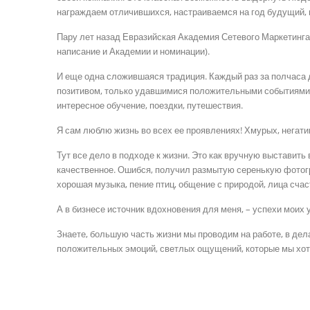
награждаем отличившихся, настраиваемся на год будущий, пл
Пару лет назад Евразийская Академия Сетевого Маркетинга
написание и Академии и номинации).
И еще одна сложившаяся традиция. Каждый раз за полчаса 
позитивом, только удавшимися положительными событиями 
интересное обучение, поездки, путешествия.
Я сам люблю жизнь во всех ее проявлениях! Хмурых, негати
Тут все дело в подходе к жизни. Это как вручную выставить
качественное. Ошибся, получил размытую серенькую фотогр
хорошая музыка, пение птиц, общение с природой, лица сч
А в бизнесе источник вдохновения для меня, – успехи моих
Знаете, большую часть жизни мы проводим на работе, в дела
положительных эмоций, светлых ощущений, которые мы хот