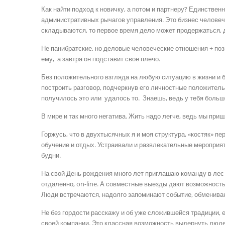
Как найти подход к новичку, а потом и партнеру? Единствен
административных рычагов управления. Это бизнес человеч
складываются, то первое время дело может продержаться, д
Не панибратские, но деловые человеческие отношения + по
ему, а завтра он подставит свое плечо.
Без положительного взгляда на любую ситуацию в жизни и би
построить разговор, подчеркнув его личностные положительны
получилось это или удалось то. Знаешь, ведь у тебя большо
В мире и так много негатива. Жить надо легче, ведь мы приш
Горжусь, что в двухтысячных я и моя структура, «костяк» 
обучение и отдых. Устраивали и развлекательные мероприят
будни.
На свой День рождения много лет приглашаю команду в лес
отдаленно, on-line. А совместные выезды дают возможность
Люди встречаются, надолго запоминают событие, обменива
Не без гордости расскажу и об уже сложившейся традиции, 
своей компании. Это классная возможность выдернуть людей