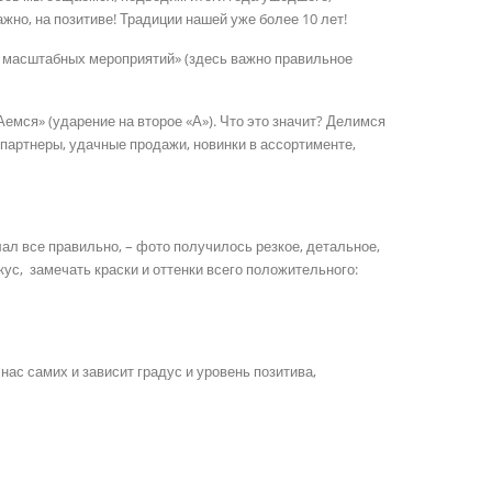
жно, на позитиве! Традиции нашей уже более 10 лет!
е масштабных мероприятий» (здесь важно правильное
мся» (ударение на второе «А»). Что это значит? Делимся
артнеры, удачные продажи, новинки в ассортименте,
ал все правильно, – фото получилось резкое, детальное,
с, замечать краски и оттенки всего положительного:
нас самих и зависит градус и уровень позитива,