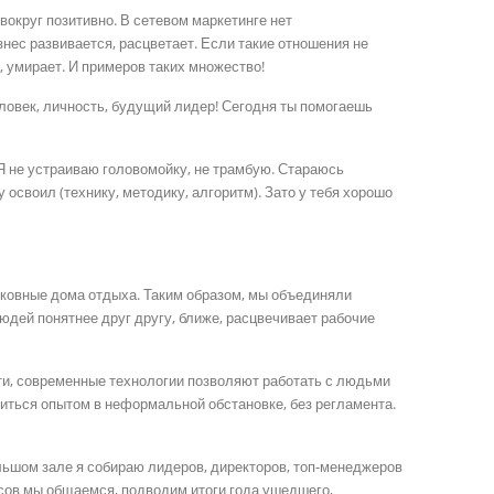
вокруг позитивно. В сетевом маркетинге нет
ес развивается, расцветает. Если такие отношения не
 умирает. И примеров таких множество!
ловек, личность, будущий лидер! Сегодня ты помогаешь
 Я не устраиваю головомойку, не трамбую. Стараюсь
 освоил (технику, методику, алгоритм). Зато у тебя хорошо
сковные дома отдыха. Таким образом, мы объединяли
юдей понятнее друг другу, ближе, расцвечивает рабочие
ти, современные технологии позволяют работать с людьми
литься опытом в неформальной обстановке, без регламента.
ольшом зале я собираю лидеров, директоров, топ-менеджеров
асов мы общаемся, подводим итоги года ушедшего,