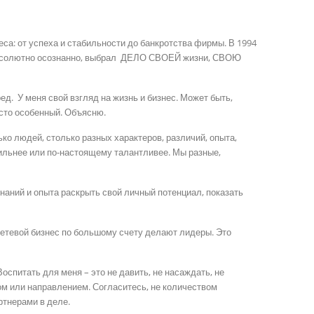
са: от успеха и стабильности до банкротства фирмы. В 1994
е абсолютно осознанно, выбрал ДЕЛО СВОЕЙ жизни, СВОЮ
д. У меня свой взгляд на жизнь и бизнес. Может быть,
осто особенный. Объясню.
ько людей, столько разных характеров, различий, опыта,
сильнее или по-настоящему талантливее. Мы разные,
аний и опыта раскрыть свой личный потенциал, показать
сетевой бизнес по большому счету делают лидеры. Это
оспитать для меня – это не давить, не насаждать, не
лом или направлением. Согласитесь, не количеством
ртнерами в деле.