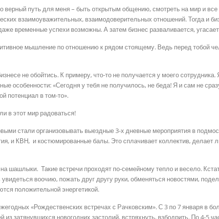
но верный путь для меня – быть открытым общению, смотреть на мир и все 
еских взаимоуважительных, взаимодоверительных отношений. Тогда и бизн
аже временные успехи возможны. А затем бизнес разваливается, угасает,
зитивное мышление по отношению к рядом стоящему. Ведь перед тобой че
знесе не обойтись. К примеру, что-то не получается у моего сотрудника.
е особенности: «Сегодня у тебя не получилось, не беда! Я и сам не сразу
й потенциал в том-то».
ли в этот мир радоваться!
первыми стали организовывать выездные 3-х дневные мероприятия в подмо
ия, и КВН, и костюмированные балы. Это сплачивает коллектив, делает л
 на шашлыки. Такие встречи проходят по-семейному тепло и весело. Кста
 увидеться воочию, пожать друг другу руки, обменяться новостями, поде
ются положительной энергетикой.
ежегодных «Рождественских встречах с Рачковским». С 3 по 7 января в б
 из затянувшихся новогодних застолий, встряхнуть, взбодрить. По 4-5 ч