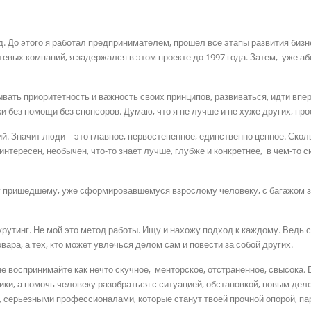
. До этого я работал предпринимателем, прошел все этапы развития бизне
етевых компаний, я задержался в этом проекте до 1997 года. Затем, уж
ать приоритетность и важность своих принципов, развиваться, идти впере
и без помощи без спонсоров. Думаю, что я не лучше и не хуже других, пр
й. Значит люди – это главное, первостепенное, единственно ценное. Скол
тересен, необычен, что-то знает лучше, глубже и конкретнее, в чем-то 
у пришедшему, уже сформировавшемуся взрослому человеку, с багажом зн
рутинг. Не мой это метод работы. Ищу и нахожу подход к каждому. Ведь 
ара, а тех, кто может увлечься делом сам и повести за собой других.
 воспринимайте как нечто скучное, менторское, отстраненное, свысока. В
дики, а помочь человеку разобраться с ситуацией, обстановкой, новым де
 серьезными профессионалами, которые станут твоей прочной опорой, па