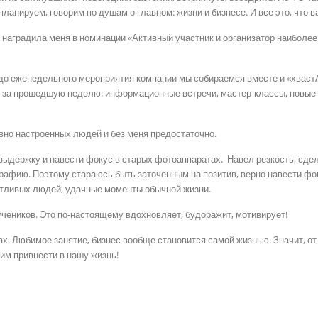
анируем, говорим по душам о главном: жизни и бизнесе. И все это, что ва
 наградила меня в номинации «Активный участник и организатор наиболе
до еженедельного мероприятия компании мы собираемся вместе и «хвастАе
за прошедшую неделю: информационные встречи, мастер-классы, новые п
вно настроенных людей и без меня предостаточно.
 выдержку и навести фокус в старых фотоаппаратах. Навел резкость, сдел
афию. Поэтому стараюсь быть заточенным на позитив, верно навести фоку
астливых людей, удачные моменты обычной жизни.
 учеников. Это по-настоящему вдохновляет, будоражит, мотивирует!
х. Любимое занятие, бизнес вообще становится самой жизнью. Значит, от 
им привнести в нашу жизнь!