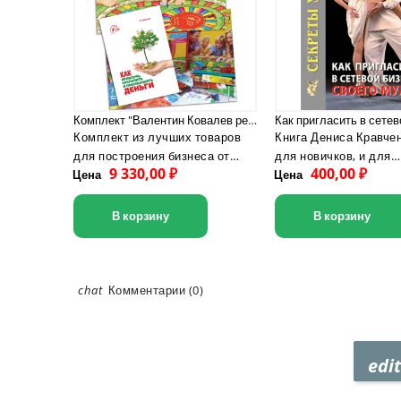
Комплект "Валентин Ковалев рекомендует о деньгах"
Комплект из лучших товаров
Книга Дениса Кравче
для построения бизнеса от
для новичков, и для
9 330,00 ₽
400,00 ₽
Цена
Валентина Ковалева.
Цена
состоявшихся лидеро
вы найдете ответы на
почему муж вас не с
В корзину
В корзину
как до него «достучат
пригласить мужа в к
как получить поддер
бизнесе, как быть ус
chat
Комментарии (0)
бизнес-леди в сетево
и одновременно счас
женой и матерью. Ес
edit
хотите найти в муже 
преданного и активно
партнера —...