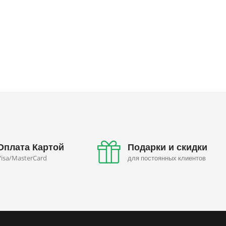
удовольствие и...
тугодумами.
Оплата Картой
Подарки и скидки
Visa/MasterCard
для постоянных клиентов