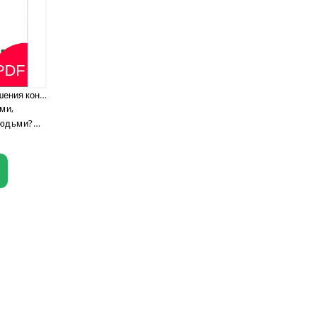
ь
 мир с
Природные методы решения конфликтов (PDF)
ми,
людьми?
т нас с
ными,
тельными,
имыми,
чными,
ватыми.
аться с
и и
итиками и