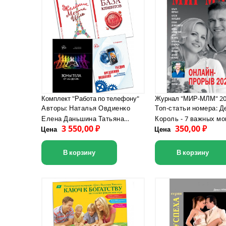
Комплект "Работа по телефону"
Журнал "МИР-МЛМ" 2
Авторы: Наталья Овдиенко
Топ-статьи номера: Денис
Елена Даньшина Татьяна
Король - 7 важных м
3 550,00 ₽
350,00 ₽
Цена
Сафонова Валентин Ковалев
Цена
моего старта Андрей и Татьяна
Александр Ильинский
Смоляги - Онлайн-пр
2020! Сергей Иванюк -
В корзину
В корзину
Бурлящая энергия и 
идеи в MLM